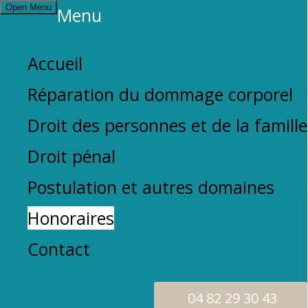
Open Menu
Menu
Accueil
Réparation du dommage corporel
Droit des personnes et de la famille
Contactez le cabinet
Droit pénal
Postulation et autres domaines
Honoraires
Honoraires
Contact
Honoraires
Avocat à NÎMES - Honoraires | Maître
Marion TOUZELLIER
04 82 29 30 43